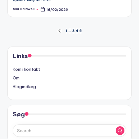
Mia Caldwell
16/02/2026
Posted
by
Posts
1
…
3
4
5
PREVIOUS
PAGE
pagination
Links
Kom i kontakt
Om
Blogindlæg
Søg