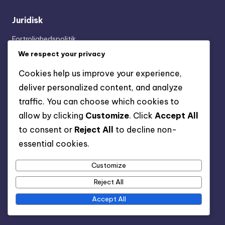
Juridisk
Fortrolighedspolitik
Kom i kontakt
We respect your privacy
Om
Cookies help us improve your experience,
Cookies og sporing
deliver personalized content, and analyze
Vilkår og betingelser
traffic. You can choose which cookies to
allow by clicking
Customize
. Click
Accept All
Kategorier
to consent or
Reject All
to decline non-
essential cookies.
Festival Playliste Belønninger
Forzathon Butik Belønninger
Customize
Xbox Game Pass Ultimate Krav
Reject All
Accept All