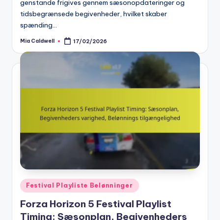
genstande frigives gennem sæsonopdateringer og
tidsbegrænsede begivenheder, hvilket skaber
spænding…
Mia Caldwell
17/02/2026
Posted
by
Posted
Festival Playliste Belønninger
in
Forza Horizon 5 Festival Playlist
Timing: Sæsonplan, Begivenheders