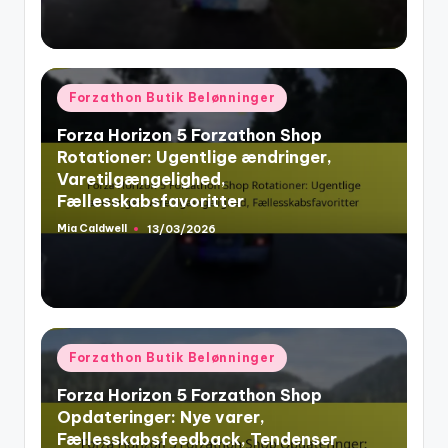
Posted
Forzathon Butik Belønninger
in
Forza Horizon 5 Forzathon Shop
Rotationer: Ugentlige ændringer,
Varetilgængelighed,
Fællesskabsfavoritter
Mia Caldwell
13/03/2026
Posted
by
Posted
Forzathon Butik Belønninger
in
Forza Horizon 5 Forzathon Shop
Opdateringer: Nye varer,
Fællesskabsfeedback, Tendenser