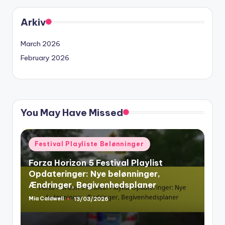
Arkiv
March 2026
February 2026
You May Have Missed
Posted
Festival Playliste Belønninger
in
Forza Horizon 5 Festival Playlist
Opdateringer: Nye belønninger,
Ændringer, Begivenhedsplaner
Mia Caldwell
13/03/2026
Posted
by