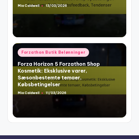
Mia Caldwell
13/03/2026
Posted
by
Posted
Forzathon Butik Belønninger
in
Forza Horizon 5 Forzathon Shop
Kosmetik: Eksklusive varer,
Sæsonbestemte temaer,
Købsbetingelser
Mia Caldwell
11/03/2026
Posted
by