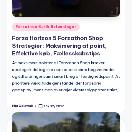
Posted
Forzathon Butik Belønninger
in
Forza Horizon 5 Forzathon Shop
Strategier: Maksimering af point,
Effektive køb, Fællesskabstips
At maksimere pointene i Forzathon Shop kræver
strategisk deltagelse i sæsonbestemte begivenheder
og udfordringer samt smart brug af færdighedspoint. At
prioritere værdifulde genstande, der forbedrer
gameplay, mens man overvejer videresalgspotentialet,
…
Mia Caldwell
16/02/2026
Posted
by