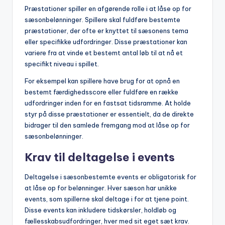
Præstationer spiller en afgørende rolle i at låse op for
sæsonbelønninger. Spillere skal fuldføre bestemte
præstationer, der ofte er knyttet til sæsonens tema
eller specifikke udfordringer. Disse præstationer kan
variere fra at vinde et bestemt antal løb til at nå et
specifikt niveau i spillet.
For eksempel kan spillere have brug for at opnå en
bestemt færdighedsscore eller fuldføre en række
udfordringer inden for en fastsat tidsramme. At holde
styr på disse præstationer er essentielt, da de direkte
bidrager til den samlede fremgang mod at låse op for
sæsonbelønninger.
Krav til deltagelse i events
Deltagelse i sæsonbestemte events er obligatorisk for
at låse op for belønninger. Hver sæson har unikke
events, som spillerne skal deltage i for at tjene point.
Disse events kan inkludere tidskørsler, holdløb og
fællesskabsudfordringer, hver med sit eget sæt krav.