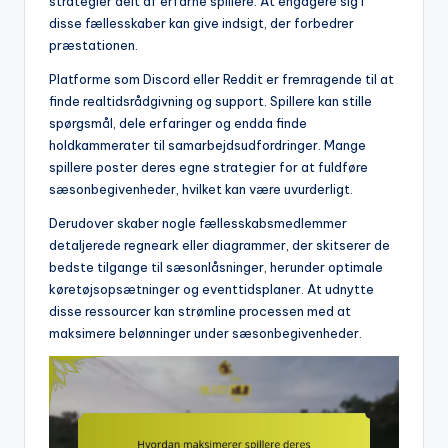
strategier delt af erfarne spillere. At engagere sig i
disse fællesskaber kan give indsigt, der forbedrer
præstationen.
Platforme som Discord eller Reddit er fremragende til at
finde realtidsrådgivning og support. Spillere kan stille
spørgsmål, dele erfaringer og endda finde
holdkammerater til samarbejdsudfordringer. Mange
spillere poster deres egne strategier for at fuldføre
sæsonbegivenheder, hvilket kan være uvurderligt.
Derudover skaber nogle fællesskabsmedlemmer
detaljerede regneark eller diagrammer, der skitserer de
bedste tilgange til sæsonlåsninger, herunder optimale
køretøjsopsætninger og eventtidsplaner. At udnytte
disse ressourcer kan strømline processen med at
maksimere belønninger under sæsonbegivenheder.