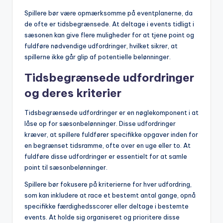
Spillere bør være opmærksomme på eventplanerne, da
de ofte er tidsbegrænsede. At deltage i events tidligt i
sæsonen kan give flere muligheder for at tjene point og
fuldføre nødvendige udfordringer, hvilket sikrer, at
spillerne ikke går glip af potentielle belønninger.
Tidsbegrænsede udfordringer
og deres kriterier
Tidsbegrænsede udfordringer er en nøglekomponent i at
låse op for sæsonbelønninger. Disse udfordringer
kræver, at spillere fuldfører specifikke opgaver inden for
en begrænset tidsramme, ofte over en uge eller to. At
fuldføre disse udfordringer er essentielt for at samle
point til sæsonbelønninger.
Spillere bør fokusere på kriterierne for hver udfordring,
som kan inkludere at race et bestemt antal gange, opnå
specifikke færdighedsscorer eller deltage i bestemte
events. At holde sig organiseret og prioritere disse