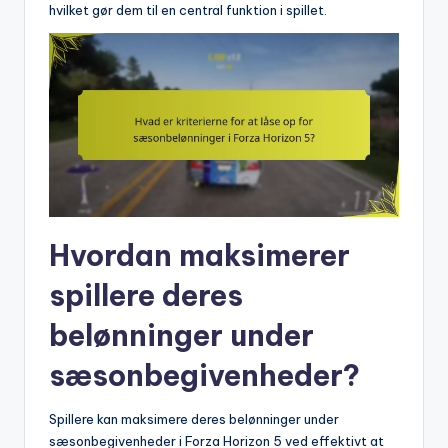
hvilket gør dem til en central funktion i spillet.
Hvordan maksimerer
spillere deres
belønninger under
sæsonbegivenheder?
Spillere kan maksimere deres belønninger under
sæsonbegivenheder i Forza Horizon 5 ved effektivt at