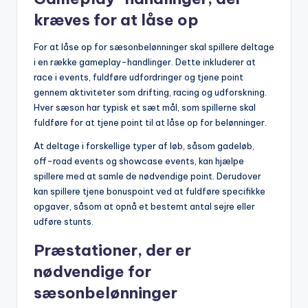
kræves for at låse op
For at låse op for sæsonbelønninger skal spillere deltage
i en række gameplay-handlinger. Dette inkluderer at
race i events, fuldføre udfordringer og tjene point
gennem aktiviteter som drifting, racing og udforskning.
Hver sæson har typisk et sæt mål, som spillerne skal
fuldføre for at tjene point til at låse op for belønninger.
At deltage i forskellige typer af løb, såsom gadeløb,
off-road events og showcase events, kan hjælpe
spillere med at samle de nødvendige point. Derudover
kan spillere tjene bonuspoint ved at fuldføre specifikke
opgaver, såsom at opnå et bestemt antal sejre eller
udføre stunts.
Præstationer, der er
nødvendige for
sæsonbelønninger