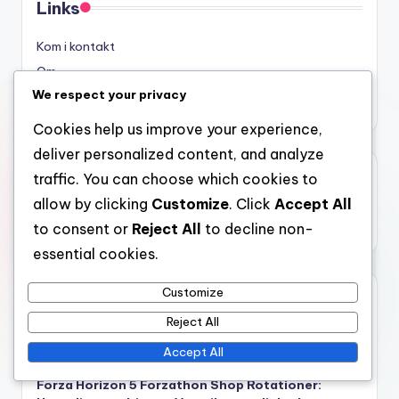
Links
Kom i kontakt
Om
We respect your privacy
Blogindlæg
Cookies help us improve your experience,
deliver personalized content, and analyze
Søg
traffic. You can choose which cookies to
allow by clicking
Customize
. Click
Accept All
to consent or
Reject All
to decline non-
essential cookies.
Customize
Seneste indlæg
Reject All
Forza Horizon 5 Festival Playlist Opdateringer: Nye
Accept All
belønninger, Ændringer, Begivenhedsplaner
Forza Horizon 5 Forzathon Shop Rotationer: