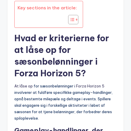
Key sections in the article:
Hvad er kriterierne for
at låse op for
sæsonbelønninger i
Forza Horizon 5?
At låse op
for sæsonbelønninger i
Forza Horizon 5
involverer at fuldføre specifikke gameplay-handlinger,
opnå bestemte milepæle og deltage i events. Spillere
skal engagere sig i forskellige aktiviteter i løbet af
sæsonen for at tjene belønninger, der forbedrer deres
spiloplevelse.
Gameplay-handlinger, der