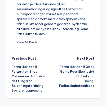
for detaljer deler hun indsigt om
sæsonbelønninger og ugentlige Forzathon-
butikopdateringer, hvilket hjælper andre
spillere med at maksimere deres spiloplevelse.
Når hun ikke racer gennem gaderne, nyder Mia
at skrive om de nyeste Xbox-fordele og Game
Pass Ultimate krav.
View All Posts
Post
Previous Post
Next Post
Forza Horizon 5
Forza Horizon 5 Xbox
navigation
Forzathon Shop
Game Pass Eksklusivt
Mekanikker: Hvordan
Indhold: Låsekrav,
det fungerer,
Timing,
Belønningsfordeling,
Fællesskabsfeedback
Spillerengagement