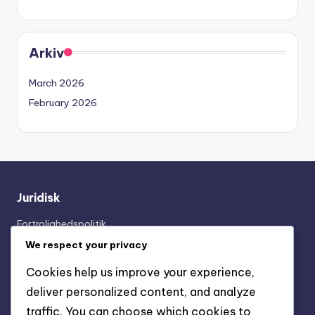
Arkiv
March 2026
February 2026
Juridisk
Fortrolighedspolitik
Kom i kontakt
We respect your privacy
Om
Cookies help us improve your experience,
Cookies og sporing
deliver personalized content, and analyze
Vilkår og betingelser
traffic. You can choose which cookies to