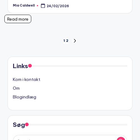
Mia Caldwell
24/02/2026
Posted
by
Read more
Posts
1
2
NEXT
PAGE
pagination
Links
Kom i kontakt
Om
Blogindlæg
Søg