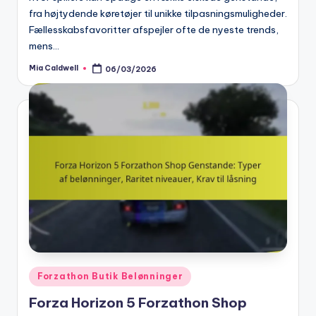
fra højtydende køretøjer til unikke tilpasningsmuligheder.
Fællesskabsfavoritter afspejler ofte de nyeste trends,
mens…
Mia Caldwell
06/03/2026
Posted
by
Posted
Forzathon Butik Belønninger
in
Forza Horizon 5 Forzathon Shop