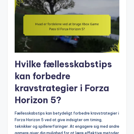
Hvilke fællesskabstips
kan forbedre
kravstrategier i Forza
Horizon 5?
Fællesskabstips kan betydeligt forbedre kravstrategier i
Forza Horizon 5 ved at give indsigter om timing,
teknikker og spillererfaringer. At engagere sig med andre
gamere giver dig mulighed for at lære effektive metoder