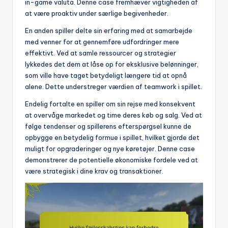
in-game valuta. Denne case fremhæver vigtigheden af
at være proaktiv under særlige begivenheder.
En anden spiller delte sin erfaring med at samarbejde
med venner for at gennemføre udfordringer mere
effektivt. Ved at samle ressourcer og strategier
lykkedes det dem at låse op for eksklusive belønninger,
som ville have taget betydeligt længere tid at opnå
alene. Dette understreger værdien af teamwork i spillet.
Endelig fortalte en spiller om sin rejse med konsekvent
at overvåge markedet og time deres køb og salg. Ved at
følge tendenser og spillerens efterspørgsel kunne de
opbygge en betydelig formue i spillet, hvilket gjorde det
muligt for opgraderinger og nye køretøjer. Denne case
demonstrerer de potentielle økonomiske fordele ved at
være strategisk i dine krav og transaktioner.