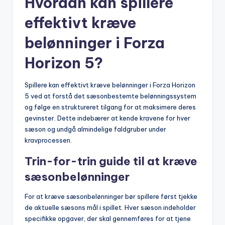
Hvordan kan spillere
effektivt kræve
belønninger i Forza
Horizon 5?
Spillere kan effektivt kræve belønninger i Forza Horizon
5 ved at forstå det sæsonbestemte belønningssystem
og følge en struktureret tilgang for at maksimere deres
gevinster. Dette indebærer at kende kravene for hver
sæson og undgå almindelige faldgruber under
kravprocessen.
Trin-for-trin guide til at kræve
sæsonbelønninger
For at kræve sæsonbelønninger bør spillere først tjekke
de aktuelle sæsons mål i spillet. Hver sæson indeholder
specifikke opgaver, der skal gennemføres for at tjene