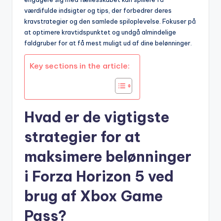
værdifulde indsigter og tips, der forbedrer deres
kravstrategier og den samlede spiloplevelse. Fokuser på
at optimere kravtidspunktet og undgå almindelige
faldgruber for at få mest muligt ud af dine belønninger.
Key sections in the article:
Hvad er de vigtigste
strategier for at
maksimere belønninger
i Forza Horizon 5 ved
brug af Xbox Game
Pass?