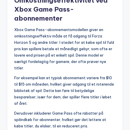
Omkostningseffektivitet ved
Xbox Game Pass-
abonnementer
Xbox Game Pass-abonnementsmodellen giver en
omkostningseffektiv måde at få adgang til Forza
Horizon 5 og andre titler. I stedet for at købe spil til fuld
pris kan spillere betale et månedligt gebyr, som ofte er
lavere end prisen på et enkelt spil. Denne model er
særligt fordelagtig for gamere, der ofte prøver nye
titler.
For eksempel kan et typisk abonnement variere fra $10
til $15 om måneden, hvilket giver adgang til et roterende
bibliotek af spil. Dette kan føre til betydelige
besparelser, især for dem, der spiller flere titler i løbet
af året.
Derudover inkluderer Game Pass ofte rabatter på
spilindkøb for abonnenter, hvilket gør det lettere at
købe titler, du elsker, til en reduceret pris.