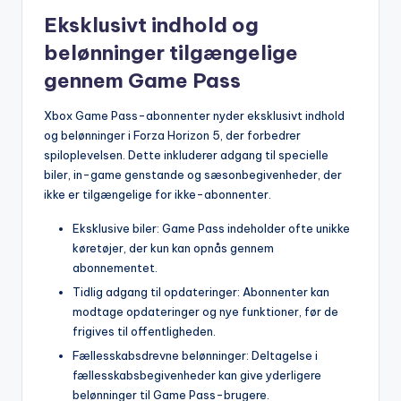
Eksklusivt indhold og
belønninger tilgængelige
gennem Game Pass
Xbox Game Pass-abonnenter nyder eksklusivt indhold
og belønninger i Forza Horizon 5, der forbedrer
spiloplevelsen. Dette inkluderer adgang til specielle
biler, in-game genstande og sæsonbegivenheder, der
ikke er tilgængelige for ikke-abonnenter.
Eksklusive biler: Game Pass indeholder ofte unikke
køretøjer, der kun kan opnås gennem
abonnementet.
Tidlig adgang til opdateringer: Abonnenter kan
modtage opdateringer og nye funktioner, før de
frigives til offentligheden.
Fællesskabsdrevne belønninger: Deltagelse i
fællesskabsbegivenheder kan give yderligere
belønninger til Game Pass-brugere.