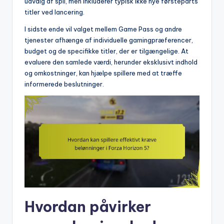
udvalg af spil, men inkluderer typisk ikke nye førsteparts
titler ved lancering.
I sidste ende vil valget mellem Game Pass og andre
tjenester afhænge af individuelle gamingpræferencer,
budget og de specifikke titler, der er tilgængelige. At
evaluere den samlede værdi, herunder eksklusivt indhold
og omkostninger, kan hjælpe spillere med at træffe
informerede beslutninger.
Hvordan påvirker