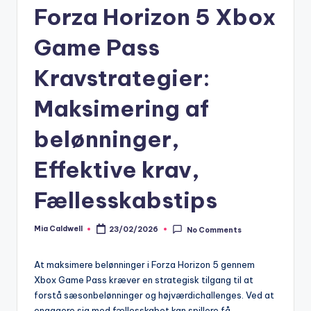
Forza Horizon 5 Xbox
Game Pass
Kravstrategier:
Maksimering af
belønninger,
Effektive krav,
Fællesskabstips
Mia Caldwell
23/02/2026
No Comments
Posted
by
At maksimere belønninger i Forza Horizon 5 gennem
Xbox Game Pass kræver en strategisk tilgang til at
forstå sæsonbelønninger og højværdichallenges. Ved at
engagere sig med fællesskabet kan spillere få