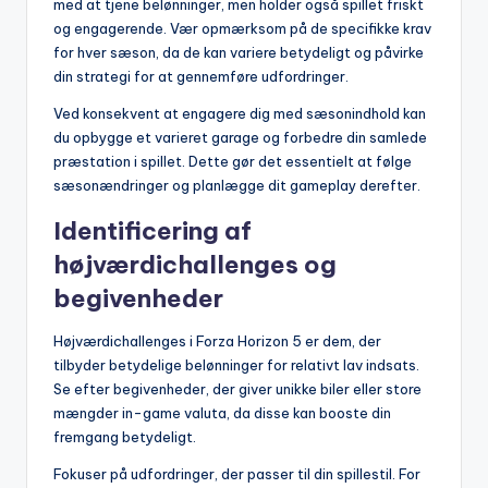
med at tjene belønninger, men holder også spillet friskt
og engagerende. Vær opmærksom på de specifikke krav
for hver sæson, da de kan variere betydeligt og påvirke
din strategi for at gennemføre udfordringer.
Ved konsekvent at engagere dig med sæsonindhold kan
du opbygge et varieret garage og forbedre din samlede
præstation i spillet. Dette gør det essentielt at følge
sæsonændringer og planlægge dit gameplay derefter.
Identificering af
højværdichallenges og
begivenheder
Højværdichallenges i Forza Horizon 5 er dem, der
tilbyder betydelige belønninger for relativt lav indsats.
Se efter begivenheder, der giver unikke biler eller store
mængder in-game valuta, da disse kan booste din
fremgang betydeligt.
Fokuser på udfordringer, der passer til din spillestil. For