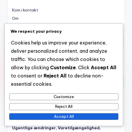
Kom i kontakt
Om
Blogindlæg
We respect your privacy
Cookies help us improve your experience,
deliver personalized content, and analyze
Søg
traffic. You can choose which cookies to
allow by clicking
Customize
. Click
Accept All
to consent or
Reject All
to decline non-
essential cookies.
Seneste indlæg
Customize
Forza Horizon 5 Festival Playlist Opdateringer: Nye
Reject All
belønninger, Ændringer, Begivenhedsplaner
Accept All
Forza Horizon 5 Forzathon Shop Rotationer:
Ugentlige ændringer, Varetilgængelighed,