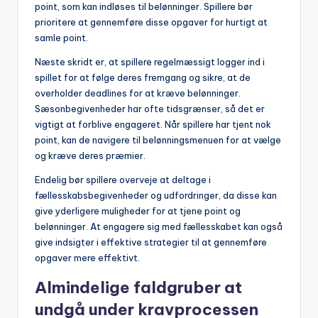
point, som kan indløses til belønninger. Spillere bør
prioritere at gennemføre disse opgaver for hurtigt at
samle point.
Næste skridt er, at spillere regelmæssigt logger ind i
spillet for at følge deres fremgang og sikre, at de
overholder deadlines for at kræve belønninger.
Sæsonbegivenheder har ofte tidsgrænser, så det er
vigtigt at forblive engageret. Når spillere har tjent nok
point, kan de navigere til belønningsmenuen for at vælge
og kræve deres præmier.
Endelig bør spillere overveje at deltage i
fællesskabsbegivenheder og udfordringer, da disse kan
give yderligere muligheder for at tjene point og
belønninger. At engagere sig med fællesskabet kan også
give indsigter i effektive strategier til at gennemføre
opgaver mere effektivt.
Almindelige faldgruber at
undgå under kravprocessen