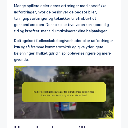
Mange spillere deler deres erfaringer med specifikke
udfordringer, hvor de beskriver de bedste biler,
tuningopsætninger og teknikker til effektivt at
gennemføre dem. Denne kollektive viden kan spare dig
tid og kræfter, mens du maksimerer dine belønninger.
Deltagelse i fællesskabsbegivenheder eller udfordringer
kan også fremme kammeratskab og give yderligere
belønninger, hvilket gør din spiloplevelse rigere og mere
givende.