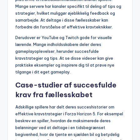
Mange servere har kanaler specifikt til deling af tips og
strategier, hvilket muliggør øjeblikkelig feedback og
samarbejde. At deltage i disse fællesskaber kan
forbedre din forståelse af effektive kravteknikker.
Derudover er YouTube og Twitch gode for visuelle
lærende. Mange indholdsskabere deler deres
gameplayoplevelser, herunder succesfulde
kravstrategier og tips. At se disse videoer kan give
praktiske eksempler og inspirere dig til at prøve nye
tilgange i dit eget gameplay.
Case-studier af succesfulde
krav fra fællesskabet
Adskillige spillere har delt deres succeshistorier om
effektive kravstrategier i Forza Horizon 5. For eksempel
beskrev en spiller, hvordan de maksimerede deres
belønninger ved at deltage i en tidsbegrænset
begivenhed, hvor de tjente en sjælden bil og betydelig