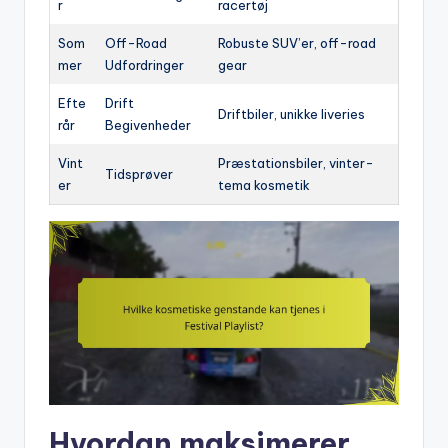
r
racertøj
Som
Off-Road
Robuste SUV’er, off-road
mer
Udfordringer
gear
Efte
Drift
Driftbiler, unikke liveries
rår
Begivenheder
Vint
Præstationsbiler, vinter-
Tidsprøver
er
tema kosmetik
Hvordan maksimerer