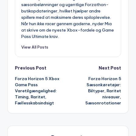
sæsonbelønninger og ugentlige Forzathon-
butikopdateringer, hvilket hjælper andre
spillere med at maksimere deres spiloplevelse.
Når hun ikke racer gennem gaderne, nyder Mia
at skrive om de nyeste Xbox-fordele og Game
Pass Ultimate krav.
View All Posts
Post
Previous Post
Next Post
Forza Horizon 5 Xbox
Forza Horizon 5
navigation
Game Pass
Sæsonkøretøjer:
Varetilgængelighed:
Biltyper, Raritet
Timing, Raritet,
niveauer,
Fællesskabsindsigt
Sæsonrotationer