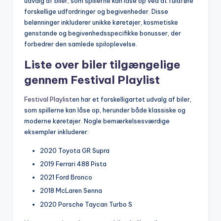
udvalg af biler, som spillerne kan låse op ved at fuldføre
forskellige udfordringer og begivenheder. Disse
belønninger inkluderer unikke køretøjer, kosmetiske
genstande og begivenhedsspecifikke bonusser, der
forbedrer den samlede spiloplevelse.
Liste over biler tilgængelige
gennem Festival Playlist
Festival Playlist
en har et forskelligartet udvalg af biler,
som spillerne kan låse op, herunder både klassiske og
moderne køretøjer. Nogle bemærkelsesværdige
eksempler inkluderer:
2020 Toyota GR Supra
2019 Ferrari 488 Pista
2021 Ford Bronco
2018 McLaren Senna
2020 Porsche Taycan Turbo S