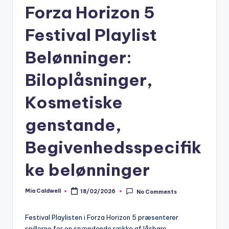
Forza Horizon 5
Festival Playlist
Belønninger:
Biloplåsninger,
Kosmetiske
genstande,
Begivenhedsspecifik
ke belønninger
Mia Caldwell
18/02/2026
No Comments
Posted
by
Festival Playlisten i Forza Horizon 5 præsenterer
spillerne for en spændende række af låsbare