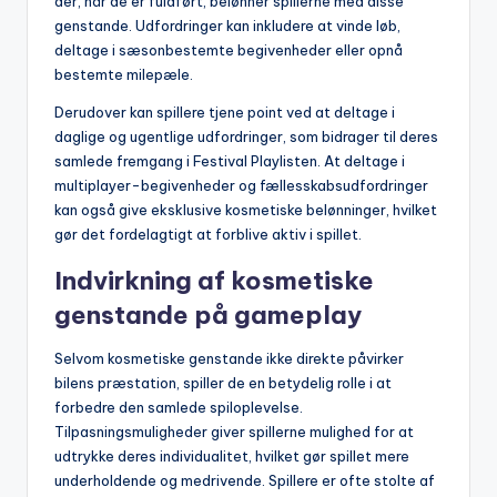
der, når de er fuldført, belønner spillerne med disse
genstande. Udfordringer kan inkludere at vinde løb,
deltage i sæsonbestemte begivenheder eller opnå
bestemte milepæle.
Derudover kan spillere tjene point ved at deltage i
daglige og ugentlige udfordringer, som bidrager til deres
samlede fremgang i Festival Playlisten. At deltage i
multiplayer-begivenheder og fællesskabsudfordringer
kan også give eksklusive kosmetiske belønninger, hvilket
gør det fordelagtigt at forblive aktiv i spillet.
Indvirkning af kosmetiske
genstande på gameplay
Selvom kosmetiske genstande ikke direkte påvirker
bilens præstation, spiller de en betydelig rolle i at
forbedre den samlede spiloplevelse.
Tilpasningsmuligheder giver spillerne mulighed for at
udtrykke deres individualitet, hvilket gør spillet mere
underholdende og medrivende. Spillere er ofte stolte af