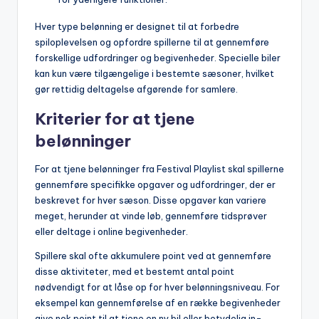
Hver type belønning er designet til at forbedre
spiloplevelsen og opfordre spillerne til at gennemføre
forskellige udfordringer og begivenheder. Specielle biler
kan kun være tilgængelige i bestemte sæsoner, hvilket
gør rettidig deltagelse afgørende for samlere.
Kriterier for at tjene
belønninger
For at tjene belønninger fra Festival Playlist skal spillerne
gennemføre specifikke opgaver og udfordringer, der er
beskrevet for hver sæson. Disse opgaver kan variere
meget, herunder at vinde løb, gennemføre tidsprøver
eller deltage i online begivenheder.
Spillere skal ofte akkumulere point ved at gennemføre
disse aktiviteter, med et bestemt antal point
nødvendigt for at låse op for hver belønningsniveau. For
eksempel kan gennemførelse af en række begivenheder
give nok point til at tjene en ny bil eller betydelig in-