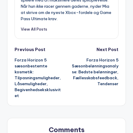
spillere med at maksimere deres spiloplevelse.
Når hun ikke racer gennem gaderne, nyder Mia
at skrive om de nyeste Xbox-fordele og Game
Pass Ultimate krav.
View All Posts
Post
Previous Post
Next Post
Forza Horizon 5
Forza Horizon 5
navigation
sæsonbestemte
Sæsonbelønningsanaly
kosmetik:
se: Bedste belønninger,
Tilpasningsmuligheder,
Fællesskabsfeedback,
Låsemuligheder,
Tendenser
Begivenhedseksklusivit
et
Comments