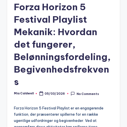
Forza Horizon 5
Festival Playlist
Mekanik: Hvordan
det fungerer,
Belønningsfordeling,
Begivenhedsfrekven
s
Mia Caldwell
05/03/2026
No Comments
Posted
by
Forza Horizon 5 Festival Playlist er en engagerende
funktion, der præsenterer spillerne for en række
ugentlige udfordringer og begivenheder. Ved at
gennemføre disse aktiviteter kan spillerne tjene