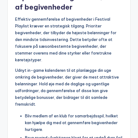
af begivenheder
Effektiv gennemførelse af begivenheder i Festival
Playlist kræver en strategisk tilgang. Prioriter
begivenheder, der tilbyder de højeste belønninger for
den mindste tidsinvestering. Dette betyder ofte at
fokusere på sæsonbestemte begivenheder, der
stemmer overens med dine styrker eller foretrukne
køretøjstyper.
Udnyt in-game kalenderen til at planlægge din uge
omkring de begivenheder, der giver de mest attraktive
belønninger. Hold øje med de daglige og ugentlige
udfordringer, da gennemførelse af disse kan give
betydelige bonusser, der bidrager til dit samlede
fremskridt.
Bliv medlem af en klub for samarbejdsspil, hvilket
kan hjælpe dig med at gennemføre begivenheder
hurtigere.
Brug rewind-funktionen klogt for at undgå dyre fejl