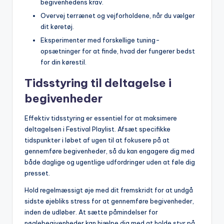
begivenhedens krav.
Overvej terrænet og vejforholdene, når du vælger
dit køretøj.
Eksperimenter med forskellige tuning-
opsætninger for at finde, hvad der fungerer bedst
for din kørestil.
Tidsstyring til deltagelse i
begivenheder
Effektiv tidsstyring er essentiel for at maksimere
deltagelsen i Festival Playlist. Afsæt specifikke
tidspunkter i løbet af ugen til at fokusere på at
gennemføre begivenheder, så du kan engagere dig med
både daglige og ugentlige udfordringer uden at føle dig
presset.
Hold regelmæssigt øje med dit fremskridt for at undgå
sidste øjebliks stress for at gennemføre begivenheder,
inden de udløber. At sætte påmindelser for
nøglebegivenheder kan hjælpe dig med at holde styr på