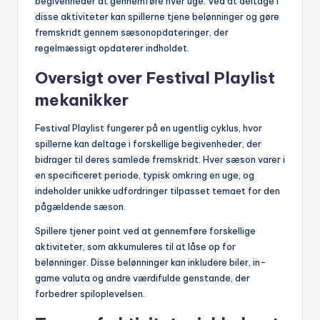
begivenheder at gennemføre hver uge. Ved at deltage i
disse aktiviteter kan spillerne tjene belønninger og gøre
fremskridt gennem sæsonopdateringer, der
regelmæssigt opdaterer indholdet.
Oversigt over Festival Playlist
mekanikker
Festival Playlist fungerer på en ugentlig cyklus, hvor
spillerne kan deltage i forskellige begivenheder, der
bidrager til deres samlede fremskridt. Hver sæson varer i
en specificeret periode, typisk omkring en uge, og
indeholder unikke udfordringer tilpasset temaet for den
pågældende sæson.
Spillere tjener point ved at gennemføre forskellige
aktiviteter, som akkumuleres til at låse op for
belønninger. Disse belønninger kan inkludere biler, in-
game valuta og andre værdifulde genstande, der
forbedrer spiloplevelsen.