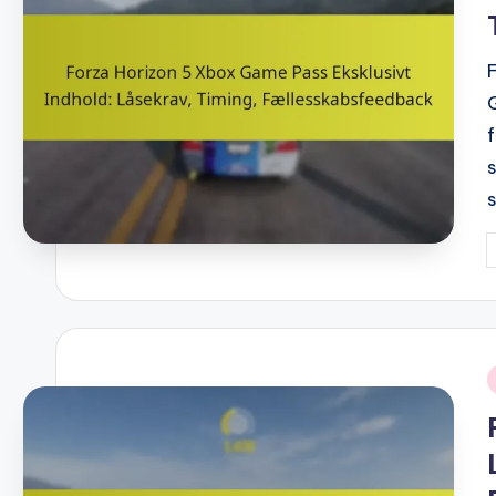
P
b
i