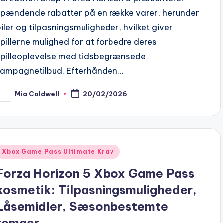
spændende rabatter på en række varer, herunder
biler og tilpasningsmuligheder, hvilket giver
spillerne mulighed for at forbedre deres
spilleoplevelse med tidsbegrænsede
kampagnetilbud. Efterhånden…
Mia Caldwell
20/02/2026
osted
y
Posted
Xbox Game Pass Ultimate Krav
n
Forza Horizon 5 Xbox Game Pass
kosmetik: Tilpasningsmuligheder,
Låsemidler, Sæsonbestemte
temaer