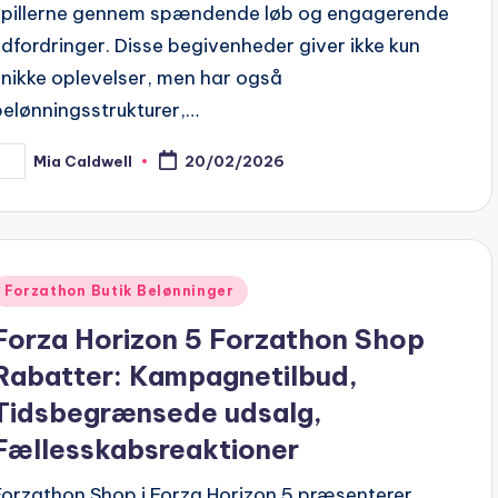
spillerne gennem spændende løb og engagerende
udfordringer. Disse begivenheder giver ikke kun
unikke oplevelser, men har også
belønningsstrukturer,…
Mia Caldwell
20/02/2026
osted
y
Posted
Forzathon Butik Belønninger
n
Forza Horizon 5 Forzathon Shop
Rabatter: Kampagnetilbud,
Tidsbegrænsede udsalg,
Fællesskabsreaktioner
Forzathon Shop i Forza Horizon 5 præsenterer