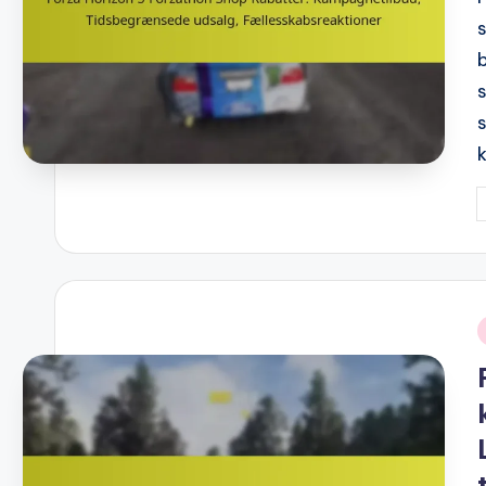
P
b
i