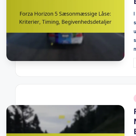
P
b
i