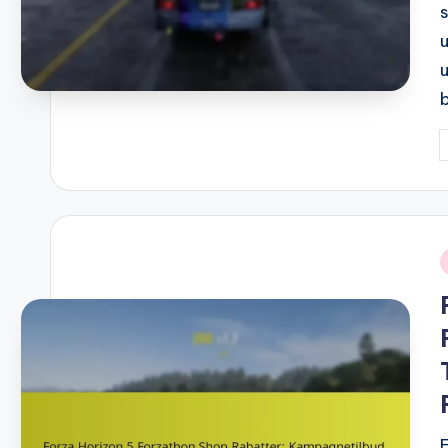
P
b
i