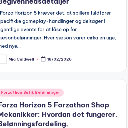
Begivenhedsdetaljer
I Forza Horizon 5 kræver det, at spillere fuldfører
specifikke gameplay-handlinger og deltager i
ugentlige events for at låse op for
sæsonbelønninger. Hver sæson varer cirka en uge,
med nye…
Mia Caldwell
18/02/2026
osted
y
Posted
Forzathon Butik Belønninger
n
Forza Horizon 5 Forzathon Shop
Mekanikker: Hvordan det fungerer,
Belønningsfordeling,