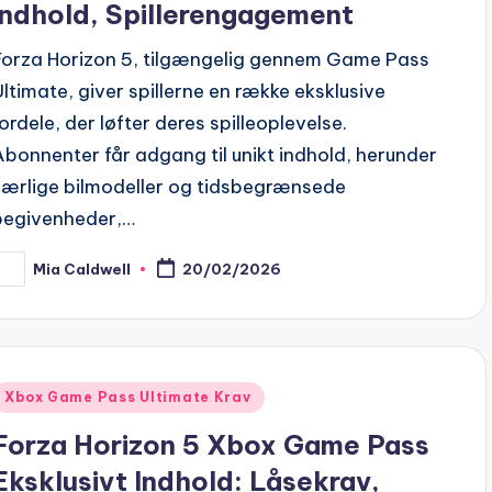
indhold, Spillerengagement
Forza Horizon 5, tilgængelig gennem Game Pass
Ultimate, giver spillerne en række eksklusive
fordele, der løfter deres spilleoplevelse.
Abonnenter får adgang til unikt indhold, herunder
særlige bilmodeller og tidsbegrænsede
begivenheder,…
Mia Caldwell
20/02/2026
osted
y
Posted
Xbox Game Pass Ultimate Krav
n
Forza Horizon 5 Xbox Game Pass
Eksklusivt Indhold: Låsekrav,