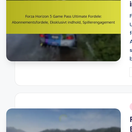
P
b
i