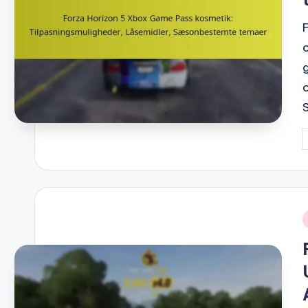
P
b
i