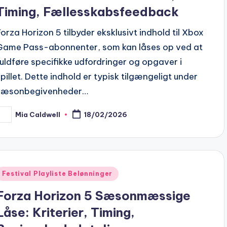
Timing, Fællesskabsfeedback
Forza Horizon 5 tilbyder eksklusivt indhold til Xbox
Game Pass-abonnenter, som kan låses op ved at
fuldføre specifikke udfordringer og opgaver i
spillet. Dette indhold er typisk tilgængeligt under
sæsonbegivenheder…
Mia Caldwell
18/02/2026
osted
y
Posted
Festival Playliste Belønninger
n
Forza Horizon 5 Sæsonmæssige
Låse: Kriterier, Timing,